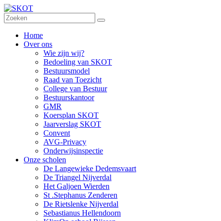
Home
Over ons
Wie zijn wij?
Bedoeling van SKOT
Bestuursmodel
Raad van Toezicht
College van Bestuur
Bestuurskantoor
GMR
Koersplan SKOT
Jaarverslag SKOT
Convent
AVG-Privacy
Onderwijsinspectie
Onze scholen
De Langewieke Dedemsvaart
De Triangel Nijverdal
Het Galjoen Wierden
St .Stephanus Zenderen
De Rietslenke Nijverdal
Sebastianus Hellendoorn