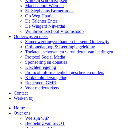
KlimOp school Rijssen
Mariaschool Wierden
St. Stephanus Bornerbroek
Op Weg Haarle
De Talenter Enter
De Wingerd Nijverdal
Willibrordusschool Vroomshoop
Onderwijs en meer
Samenwerkingsverbanden Passend Onderwijs
Orthopedagoog & Leerlingbegeleiding
Toelaten, schorsen en verwijderen van leerlingen
Protocol Social Media
Sponsoring en donaties
Klachtenregeling
Protocol informatieplicht gescheiden ouders
Klokkenluidersregeling
Reglement GMR
Voor medewerkers
Contact
Werken bij
Home
Over ons
Wie zijn wij?
Bedoeling van SKOT