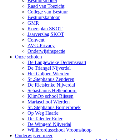
Bestuursmodel
Raad van Toezicht
College van Bestuur
Bestuurskantoor
GMR
Koersplan SKOT
Jaarverslag SKOT
Convent
AVG-Privacy
Onderwijsinspectie
Onze scholen
De Langewieke Dedemsvaart
De Triangel Nijverdal
Het Galjoen Wierden
St .Stephanus Zenderen
De Rietslenke Nijverdal
Sebastianus Hellendoorn
KlimOp school Rijssen
Mariaschool Wierden
St. Stephanus Bornerbroek
Op Weg Haarle
De Talenter Enter
De Wingerd Nijverdal
Willibrordusschool Vroomshoop
Onderwijs en meer