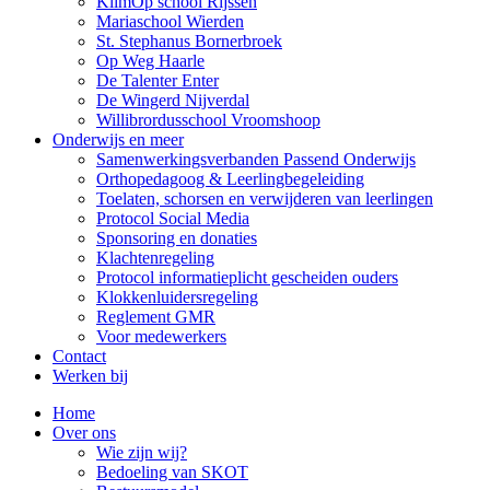
KlimOp school Rijssen
Mariaschool Wierden
St. Stephanus Bornerbroek
Op Weg Haarle
De Talenter Enter
De Wingerd Nijverdal
Willibrordusschool Vroomshoop
Onderwijs en meer
Samenwerkingsverbanden Passend Onderwijs
Orthopedagoog & Leerlingbegeleiding
Toelaten, schorsen en verwijderen van leerlingen
Protocol Social Media
Sponsoring en donaties
Klachtenregeling
Protocol informatieplicht gescheiden ouders
Klokkenluidersregeling
Reglement GMR
Voor medewerkers
Contact
Werken bij
Home
Over ons
Wie zijn wij?
Bedoeling van SKOT