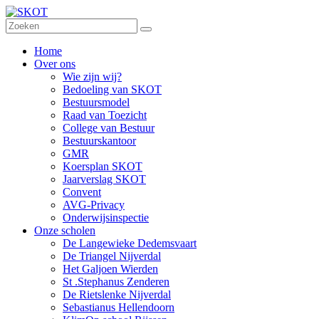
Home
Over ons
Wie zijn wij?
Bedoeling van SKOT
Bestuursmodel
Raad van Toezicht
College van Bestuur
Bestuurskantoor
GMR
Koersplan SKOT
Jaarverslag SKOT
Convent
AVG-Privacy
Onderwijsinspectie
Onze scholen
De Langewieke Dedemsvaart
De Triangel Nijverdal
Het Galjoen Wierden
St .Stephanus Zenderen
De Rietslenke Nijverdal
Sebastianus Hellendoorn