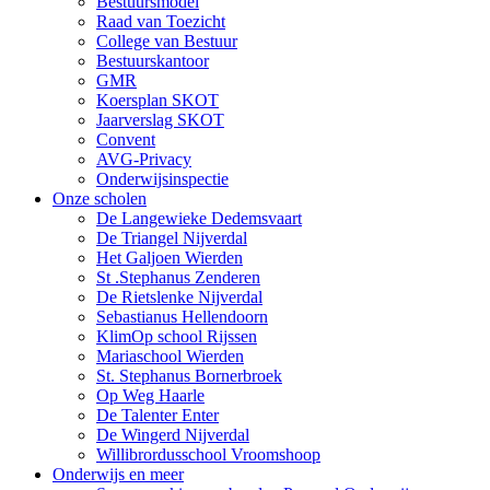
Bestuursmodel
Raad van Toezicht
College van Bestuur
Bestuurskantoor
GMR
Koersplan SKOT
Jaarverslag SKOT
Convent
AVG-Privacy
Onderwijsinspectie
Onze scholen
De Langewieke Dedemsvaart
De Triangel Nijverdal
Het Galjoen Wierden
St .Stephanus Zenderen
De Rietslenke Nijverdal
Sebastianus Hellendoorn
KlimOp school Rijssen
Mariaschool Wierden
St. Stephanus Bornerbroek
Op Weg Haarle
De Talenter Enter
De Wingerd Nijverdal
Willibrordusschool Vroomshoop
Onderwijs en meer