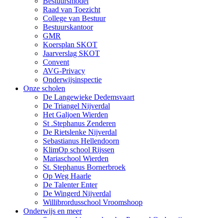
Bestuursmodel
Raad van Toezicht
College van Bestuur
Bestuurskantoor
GMR
Koersplan SKOT
Jaarverslag SKOT
Convent
AVG-Privacy
Onderwijsinspectie
Onze scholen
De Langewieke Dedemsvaart
De Triangel Nijverdal
Het Galjoen Wierden
St .Stephanus Zenderen
De Rietslenke Nijverdal
Sebastianus Hellendoorn
KlimOp school Rijssen
Mariaschool Wierden
St. Stephanus Bornerbroek
Op Weg Haarle
De Talenter Enter
De Wingerd Nijverdal
Willibrordusschool Vroomshoop
Onderwijs en meer