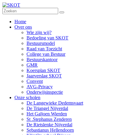
Home
Over ons
Wie zijn wij?
Bedoeling van SKOT
Bestuursmodel
Raad van Toezicht
College van Bestuur
Bestuurskantoor
GMR
Koersplan SKOT
Jaarverslag SKOT
Convent
AVG-Privacy
Onderwijsinspectie
Onze scholen
De Langewieke Dedemsvaart
De Triangel Nijverdal
Het Galjoen Wierden
St .Stephanus Zenderen
De Rietslenke Nijverdal
Sebastianus Hellendoorn