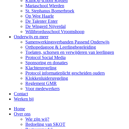
KlimOp school Rijssen
Mariaschool Wierden
St. Stephanus Bornerbroek
Op Weg Haarle
De Talenter Enter
De Wingerd Nijverdal
Willibrordusschool Vroomshoop
Onderwijs en meer
Samenwerkingsverbanden Passend Onderwijs
Orthopedagoog & Leerlingbegeleiding
Toelaten, schorsen en verwijderen van leerlingen
Protocol Social Media
Sponsoring en donaties
Klachtenregeling
Protocol informatieplicht gescheiden ouders
Klokkenluidersregeling
Reglement GMR
Voor medewerkers
Contact
Werken bij
Home
Over ons
Wie zijn wij?
Bedoeling van SKOT