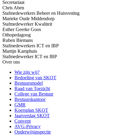
Secretariaat
Chris Aben
Stafmedewerkers Beheer en Huisvesting
Marieke Oude Middendorp
Stafmedewerker Kwaliteit
Esther Geerke Goos
Othopedagoog
Ruben Biemans
Stafmedewerkers ICT en IBP
Martijn Kamphuis
Stafmedewerker ICT en IBP
Over ons
Wie zijn wij?
Bedoeling van SKOT
Bestuursmodel
Raad van Toezicht
College van Bestuur
Bestuurskantoor
GMR
Koersplan SKOT
Jaarverslag SKOT
Convent
AVG-Privacy
Onderwijsinspectie