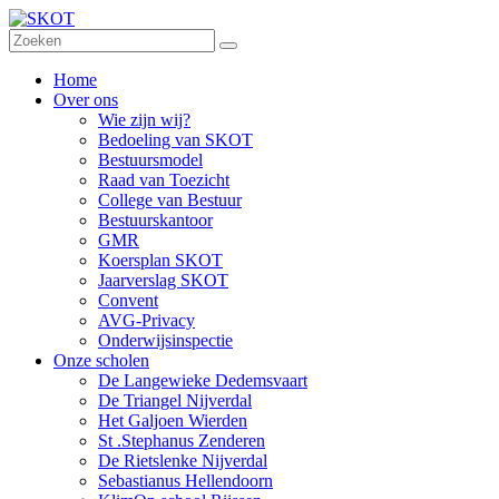
Home
Over ons
Wie zijn wij?
Bedoeling van SKOT
Bestuursmodel
Raad van Toezicht
College van Bestuur
Bestuurskantoor
GMR
Koersplan SKOT
Jaarverslag SKOT
Convent
AVG-Privacy
Onderwijsinspectie
Onze scholen
De Langewieke Dedemsvaart
De Triangel Nijverdal
Het Galjoen Wierden
St .Stephanus Zenderen
De Rietslenke Nijverdal
Sebastianus Hellendoorn