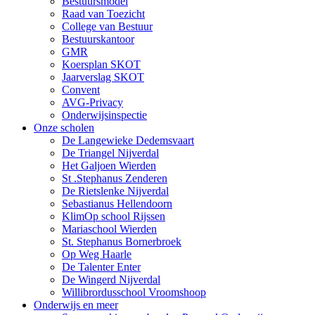
Bestuursmodel
Raad van Toezicht
College van Bestuur
Bestuurskantoor
GMR
Koersplan SKOT
Jaarverslag SKOT
Convent
AVG-Privacy
Onderwijsinspectie
Onze scholen
De Langewieke Dedemsvaart
De Triangel Nijverdal
Het Galjoen Wierden
St .Stephanus Zenderen
De Rietslenke Nijverdal
Sebastianus Hellendoorn
KlimOp school Rijssen
Mariaschool Wierden
St. Stephanus Bornerbroek
Op Weg Haarle
De Talenter Enter
De Wingerd Nijverdal
Willibrordusschool Vroomshoop
Onderwijs en meer